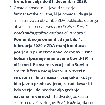
trenutno velja do 31. decembra 2029
.
Obstaja posnetek izjave direktorja
farmacevtske družbe, ki je povedal, da ga je
ministrstvo za obrambo ZDA poklicalo, da bi ga
obvestilo,
“da na novo odkriti virus Sars-2
predstavlja grožnjo nacionalni varnosti.”
Pomembno je omeniti, da je bilo 4.
februarja 2020 v ZDA manj kot ducat
potrjenih primerov nove koronavirusne
bolezni (pozneje imenovane Covid-19) in
nič smrti
.
Po vsem svetu je bilo število
smrtnih žrtev manj kot 500
.
V zvezi z
virusom ni bilo ničesar, vsaj tako, kot je
bilo javno predstavljeno, zaradi česar bi
kdo verjel, da predstavlja grožnjo
nacionalni varnosti
. Ta dva dogodka sta
izjemna iz več razlogov: Prvič,
kažeta, da so