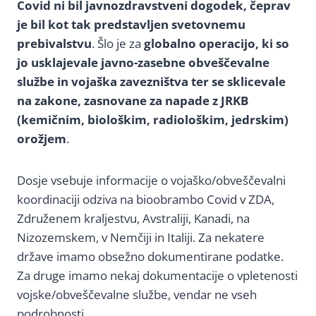
Covid ni bil javnozdravstveni dogodek, čeprav
je bil kot tak predstavljen svetovnemu
prebivalstvu
. Šlo je za
globalno operacijo, ki so
jo usklajevale javno-zasebne obveščevalne
službe in vojaška zavezništva ter se sklicevale
na zakone, zasnovane za napade z JRKB
(kemičnim, biološkim, radiološkim, jedrskim)
orožjem
.
Dosje vsebuje informacije o vojaško/obveščevalni
koordinaciji odziva na bioobrambo Covid v ZDA,
Združenem kraljestvu, Avstraliji, Kanadi, na
Nizozemskem, v Nemčiji in Italiji. Za nekatere
države imamo obsežno dokumentirane podatke.
Za druge imamo nekaj dokumentacije o vpletenosti
vojske/obveščevalne službe, vendar ne vseh
podrobnosti.