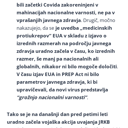
bili začetki Covida zakoreninjeni v
mahinacijah nacionalne varnosti, ne pa v
vprašanjih javnega zdravja
. Drugič, močno
nakazujejo, da se
je uvedba „medicinskih
protiukrepov“ EUA v skladu z izjavo o
izrednih razmerah na področju javnega
zdravja uradno začela v času, ko izrednih
razmer, še manj pa nacionalnih ali
globalnih, nikakor ni bilo mogoče določiti
.
V času izjav EUA in PREP Act ni bilo
parametrov javnega zdravja, ki bi
upravičevali, da novi virus predstavlja
“grožnjo nacionalni varnosti”
.
Tako se je na današnji dan pred petimi leti
uradno začela vojaška akcija uvajanja JRKB