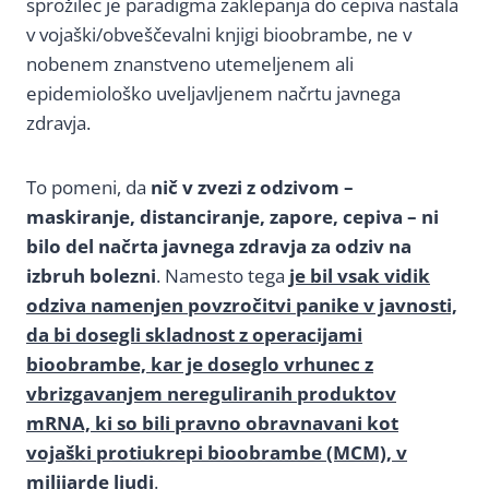
sprožilec je paradigma zaklepanja do cepiva nastala
v vojaški/obveščevalni knjigi bioobrambe, ne v
nobenem znanstveno utemeljenem ali
epidemiološko uveljavljenem načrtu javnega
zdravja.
To pomeni, da
nič v zvezi z odzivom –
maskiranje, distanciranje, zapore, cepiva – ni
bilo del načrta javnega zdravja za odziv na
izbruh bolezni
. Namesto tega
je bil vsak vidik
odziva namenjen povzročitvi panike v javnosti,
da bi dosegli skladnost z operacijami
bioobrambe, kar je doseglo vrhunec z
vbrizgavanjem nereguliranih produktov
mRNA, ki so bili pravno obravnavani kot
vojaški protiukrepi bioobrambe (MCM), v
milijarde ljudi
.