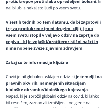
protiukrepov proti slabo opredeljeni bolezni
, ki
naj bi ubila nekaj sto ljudi po vsem svetu.
V šestih tednih po tem datumu, da bi zagotovili
trg za protiukrepe (med drugimi cilji), je po
vsem svetu stopil v veljavo odziv na zaprtje do
cepiva – ki je vojaški/protiteroristični načrt in
nima nobene zveze z javnim zdravjem
.
Zakaj so te informacije ključne
Covid je bil globalno usklajen odziv, ki
je temeljil na
pravnih okvirih, namenjenih situacijam
biološke obrambe/biološkega bojevanja
.
Napad, ki je sprožil globalni odziv na covid, bi lahko
bil resničen, zaznan ali izmišljen – ne glede na