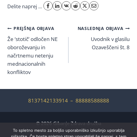
Delite naprej ...
Navigacija
PREJŠNJA OBJAVA
NASLEDNJA OBJAVA
Že ‘stotič’ odločen NE
Uvodnik v glasilu
prispevka
oboroževanju in
Ozaveščeni št. 8
načrtnemu netenju
mednacionalnih
konfliktov
8137142133914 – 88888588888
© 2026 Gibanje Zdrava družba
To spletno mesto za boljšo uporabniško izkušnjo uporablja
POLITIKA ZASEBNOSTI
PIŠKOTKI
piškotke. Če boste spletno stran uporabljali še naprej, s tem