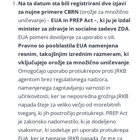
Na ta datum sta bili registrirani dve izjavi
za nujne primere CBRN
(orožje za množično
uničevanje) –
EUA in PREP Act –, ki ju je izdal
minister za zdravje in socialne zadeve ZDA
.
EUA pomeni dovoljenje za uporabo v sili.
Pravno so pooblastila EUA namenjena
resnim, takojšnjim izrednim razmeram, ki
vključujejo orožje za množično uničevanje
.
Omogočajo uporabo protiukrepov proti JRKB
agentom brez regulativnega nadzora,
namenjenega zagotavljanju varnosti in
učinkovitosti, ker se neposredna grožnja JRKB
napada šteje za veliko večjo od morebitnih
tveganj, ki jih povzročijo protiukrepi. PREP Act
je zakonsko nadomestilo, ki je dodeljeno
vsakomur, ki sodeluje pri uporabi protiukrepa
EUA, ker je tveganje JRKB napada, če gre za