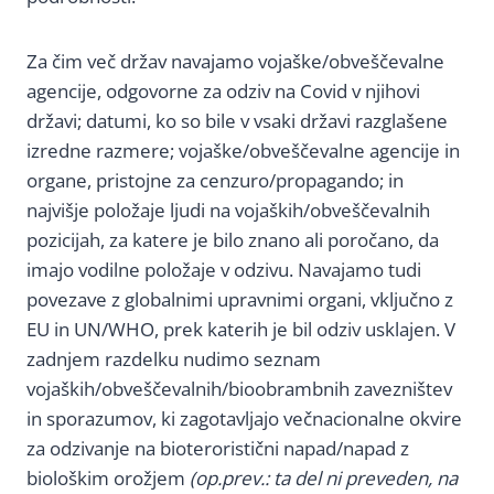
Za čim več držav navajamo vojaške/obveščevalne
agencije, odgovorne za odziv na Covid v njihovi
državi; datumi, ko so bile v vsaki državi razglašene
izredne razmere; vojaške/obveščevalne agencije in
organe, pristojne za cenzuro/propagando; in
najvišje položaje ljudi na vojaških/obveščevalnih
pozicijah, za katere je bilo znano ali poročano, da
imajo vodilne položaje v odzivu. Navajamo tudi
povezave z globalnimi upravnimi organi, vključno z
EU in UN/WHO, prek katerih je bil odziv usklajen. V
zadnjem razdelku nudimo seznam
vojaških/obveščevalnih/bioobrambnih zavezništev
in sporazumov, ki zagotavljajo večnacionalne okvire
za odzivanje na bioteroristični napad/napad z
biološkim orožjem
(op.prev.: ta del ni preveden, na