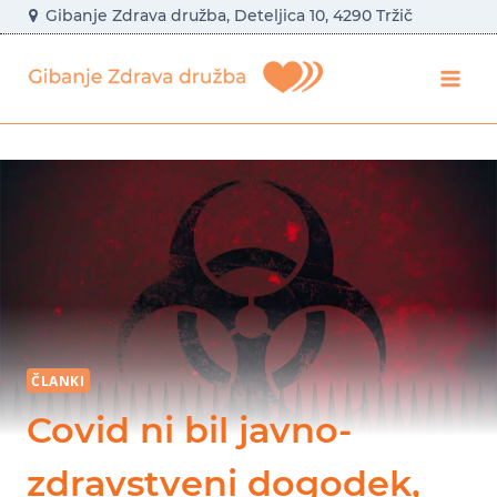
Skip
Gibanje Zdrava družba, Deteljica 10, 4290 Tržič
to
content
ČLANKI
Covid ni bil javno-
zdravstveni dogodek,