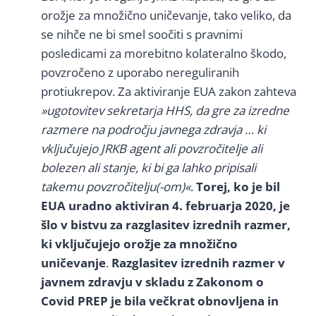
orožje za množično uničevanje, tako veliko, da
se nihče ne bi smel soočiti s pravnimi
posledicami za morebitno kolateralno škodo,
povzročeno z uporabo nereguliranih
protiukrepov. Za aktiviranje EUA zakon zahteva
»ugotovitev sekretarja HHS, da gre za izredne
razmere na področju javnega zdravja … ki
vključujejo JRKB agent ali povzročitelje ali
bolezen ali stanje, ki bi ga lahko pripisali
takemu povzročitelju(-om)«
.
Torej, ko je bil
EUA uradno aktiviran 4. februarja 2020, je
šlo v bistvu za razglasitev izrednih razmer,
ki vključujejo orožje za množično
uničevanje
.
Razglasitev izrednih razmer v
javnem zdravju v skladu z Zakonom o
Covid PREP je bila večkrat obnovljena in