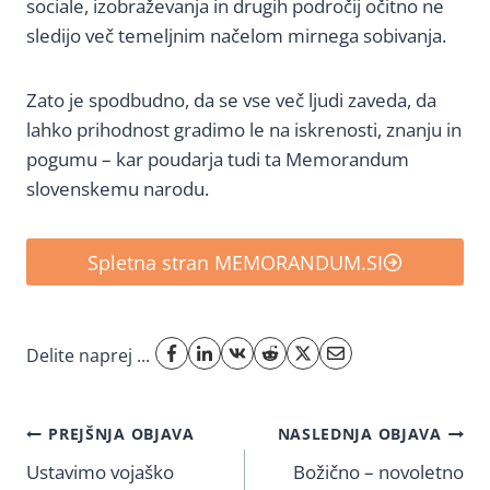
sociale, izobraževanja in drugih področij očitno ne
sledijo več temeljnim načelom mirnega sobivanja.
Zato je spodbudno, da se vse več ljudi zaveda, da
lahko prihodnost gradimo le na iskrenosti, znanju in
pogumu – kar poudarja tudi ta Memorandum
slovenskemu narodu.
Spletna stran MEMORANDUM.SI
Delite naprej ...
Navigacija
PREJŠNJA OBJAVA
NASLEDNJA OBJAVA
Ustavimo vojaško
Božično – novoletno
prispevka