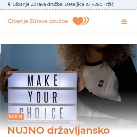
Skip
Gibanje Zdrava družba, Deteljica 10, 4290 Tržič
to
content
DOPISI
NUJNO državljansko