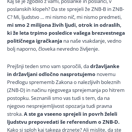
Kaj se je zgodilo z vami, poslanke in poslanci, v
poslanskih klopeh? Da ste sprejeli že ZNB-B in ZNB-
C? Mi, ljudstvo … mi nismo nič, mi nismo predmeti,
mi smo 2 milijona živih ljudi, otrok in odraslih,
ki že leta trpimo posledice vašega brezvestnega
političnega igračkanja
na naše vsakdanje, vedno
bolj naporno, človeka nevredno življenje.
Prejšnji teden smo vam sporočili, da
državljanke
in državljani odločno nasprotujemo
novemu
Predlogu sprememb Zakona o nalezljivih boleznih
(ZNB-D) in načinu njegovega sprejemanja po hitrem
postopku. Seznanili smo vas tudi s tem, da na
njegovo nesprejemljivost opozarja tudi pravna
stroka.
A ste ga vseeno sprejeli in povrh želeli
ljudstvu prepovedati še referendum o ZNB-D.
Kako si sploh kaj takega drznete? Ali mislite, da ste