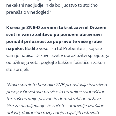
nekakšni nadljudje in da bo ljudstvo to stoično
prenašalo v nedogled?
K sreči je ZNB-D za vami tokrat zavrnil Državni
svet in vam z zahtevo po ponovni obravnavi
ponudil priložnost za popravo te vaše grobe
napake.
Bodite veseli za to! Preberite si, kaj vse
vam je napisal Državni svet v obrazložitvi sprejetega
odložilnega veta, poglejte kakšen fašističen zakon
ste sprejeli:
“Novo sprejeto besedilo ZNB predstavlja invaziven
poseg v človekove pravice in temeljne svoboščine
ter ruši temelje pravne in demokratične države.
Gre za nadaljevanje že začete samovolje izvršilne
oblasti, dokončno razgradnjo najvišjih ustavnih