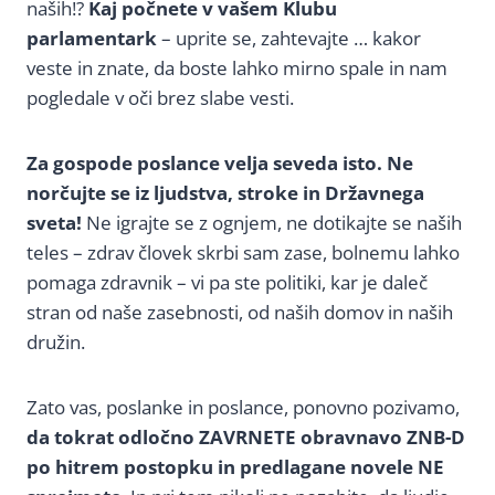
naših!?
Kaj počnete v vašem Klubu
parlamentark
– uprite se, zahtevajte … kakor
veste in znate, da boste lahko mirno spale in nam
pogledale v oči brez slabe vesti.
Za gospode poslance velja seveda isto. Ne
norčujte se iz ljudstva, stroke in Državnega
sveta!
Ne igrajte se z ognjem, ne dotikajte se naših
teles – zdrav človek skrbi sam zase, bolnemu lahko
pomaga zdravnik – vi pa ste politiki, kar je daleč
stran od naše zasebnosti, od naših domov in naših
družin.
Zato vas, poslanke in poslance, ponovno pozivamo,
da tokrat odločno ZAVRNETE obravnavo ZNB-D
po hitrem postopku in predlagane novele NE