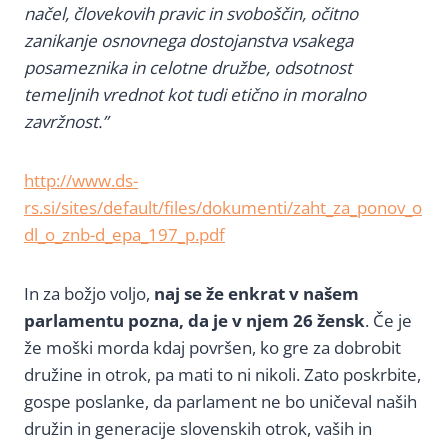
načel, človekovih pravic in svoboščin, očitno
zanikanje osnovnega dostojanstva vsakega
posameznika in celotne družbe, odsotnost
temeljnih vrednot kot tudi etično in moralno
zavržnost.”
http://www.ds-
rs.si/sites/default/files/dokumenti/zaht_za_ponov_o
dl_o_znb-d_epa_197_p.pdf
In za božjo voljo,
naj se že enkrat v našem
parlamentu pozna, da je v njem 26 žensk
. Če je
že moški morda kdaj površen, ko gre za dobrobit
družine in otrok, pa mati to ni nikoli. Zato poskrbite,
gospe poslanke, da parlament ne bo uničeval naših
družin in generacije slovenskih otrok, vaših in