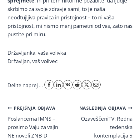
sprejmete
. In pri tem nikoli ne pozabite, da ljudje
skrbimo za svoje zdravje sami, to je naša
neodtujljiva pravica in pristojnost – to ni vaša
pristojnost, mi nismo manj pametni od vas, zato nas
pustite pri miru.
Državljanka, vaša volivka
Državljan, vaš volivec
Delite naprej ...
Navigacija
PREJŠNJA OBJAVA
NASLEDNJA OBJAVA
Poslancema IMNS –
OzaveščeniTV: Redna
prispevka
prosimo Vaju za vajin
tedenska
NE noveli ZNB-D
kontemplacija 5