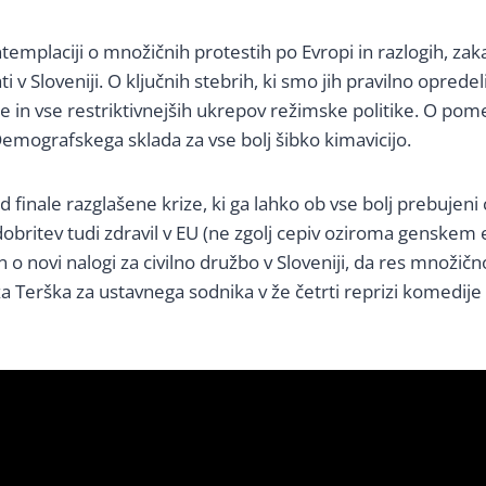
ntemplaciji o množičnih protestih po Evropi in razlogih, z
v Sloveniji. O ključnih stebrih, ki smo jih pravilno opredeli
e in vse restriktivnejših ukrepov režimske politike. O po
 Demografskega sklada za vse bolj šibko kimavicijo.
 finale razglašene krize, ki ga lahko ob vse bolj prebujeni c
dobritev tudi zdravil v EU (ne zgolj cepiv oziroma genskem
n o novi nalogi za civilno družbo v Sloveniji, da res množ
 Terška za ustavnega sodnika v že četrti reprizi komedije p