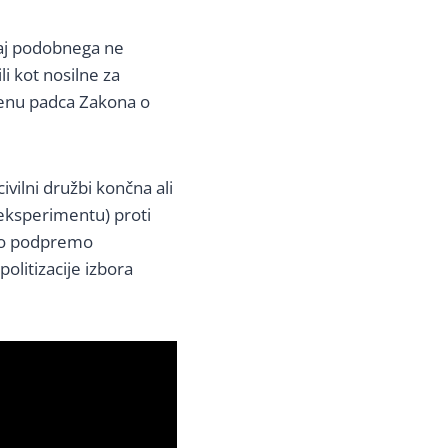
akaj podobnega ne
li kot nosilne za
menu padca Zakona o
ivilni družbi končna ali
 eksperimentu) proti
ično podpremo
olitizacije izbora