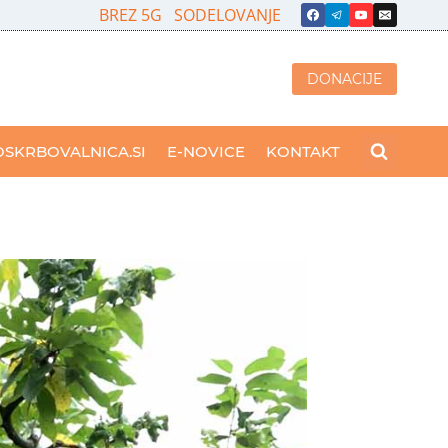
BREZ 5G
SODELOVANJE
DONACIJE
OSKRBOVALNICA.SI
E-NOVICE
KONTAKT