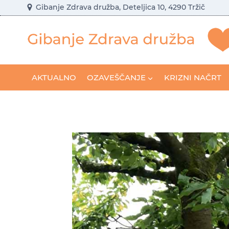
Skip
Gibanje Zdrava družba, Deteljica 10, 4290 Tržič
to
content
AKTUALNO
OZAVEŠČANJE
KRIZNI NAČRT