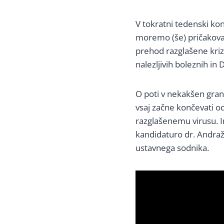
V tokratni tedenski ko
moremo (še) pričakovati 
prehod razglašene kriz
nalezljivih boleznih in
O poti v nekakšen grand
vsaj začne končevati o
razglašenemu virusu. I
kandidaturo dr. Andraža
ustavnega sodnika.