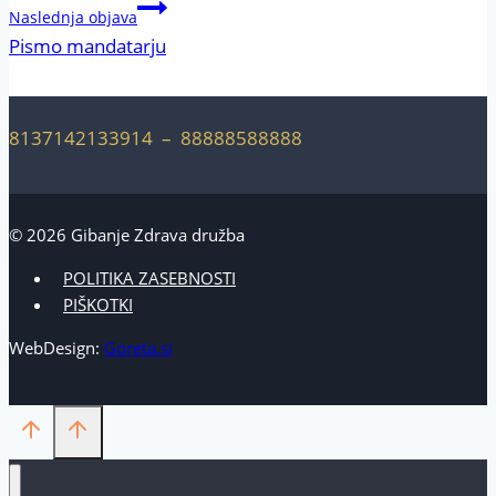
Naslednja objava
Pismo mandatarju
8137142133914 – 88888588888
© 2026 Gibanje Zdrava družba
POLITIKA ZASEBNOSTI
PIŠKOTKI
WebDesign:
Goreta.si