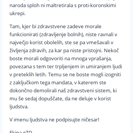
naroda sploh ni maltretirala s proti-koronskimi
ukrepi.
Tam, kjer bi zdravstvene zadeve morale
funkcionirati (zdravljenje bolnih), niste ravnali v
največjo korist obolelih, ste se pa vmešavali v
življenja zdravih, za kar pa niste pristojni. Nekoč
boste morali odgovoriti na mnoga vprašanja,
povezana s tem ter trpljenjem in umiranjem ljudi
v preteklih letih. Temu se ne boste mogli izogniti
z zaključkom tega mandata, v katerem ste
dokončno demolirali naš zdravstveni sistem, ki
mu še sedaj dopuščate, da ne deluje v korist
ljudstva.
V imenu ljudstva ne podpisujte ničesar!
Ekipa gZD