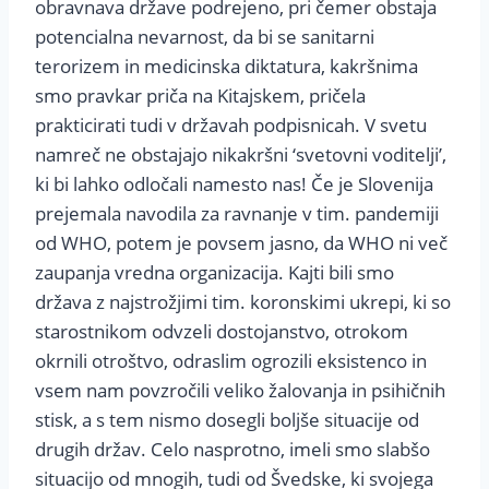
obravnava države podrejeno, pri čemer obstaja
potencialna nevarnost, da bi se sanitarni
terorizem in medicinska diktatura, kakršnima
smo pravkar priča na Kitajskem, pričela
prakticirati tudi v državah podpisnicah. V svetu
namreč ne obstajajo nikakršni ‘svetovni voditelji’,
ki bi lahko odločali namesto nas! Če je Slovenija
prejemala navodila za ravnanje v tim. pandemiji
od WHO, potem je povsem jasno, da WHO ni več
zaupanja vredna organizacija. Kajti bili smo
država z najstrožjimi tim. koronskimi ukrepi, ki so
starostnikom odvzeli dostojanstvo, otrokom
okrnili otroštvo, odraslim ogrozili eksistenco in
vsem nam povzročili veliko žalovanja in psihičnih
stisk, a s tem nismo dosegli boljše situacije od
drugih držav. Celo nasprotno, imeli smo slabšo
situacijo od mnogih, tudi od Švedske, ki svojega