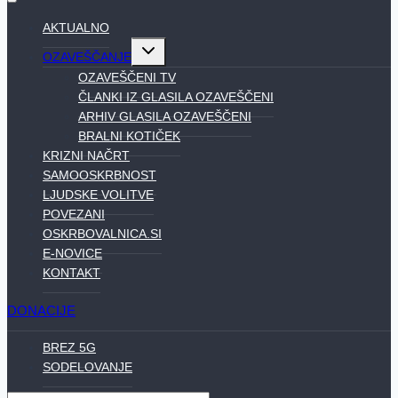
AKTUALNO
Toggle
OZAVEŠČANJE
child
menu
OZAVEŠČENI TV
ČLANKI IZ GLASILA OZAVEŠČENI
ARHIV GLASILA OZAVEŠČENI
BRALNI KOTIČEK
KRIZNI NAČRT
SAMOOSKRBNOST
LJUDSKE VOLITVE
POVEZANI
OSKRBOVALNICA.SI
E-NOVICE
KONTAKT
DONACIJE
BREZ 5G
SODELOVANJE