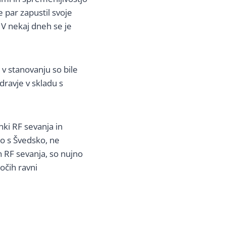
e par zapustil svoje
 V nekaj dneh se je
v stanovanju so bile
dravje v skladu s
ki RF sevanja in
no s Švedsko, ne
ih RF sevanja, so nujno
očih ravni