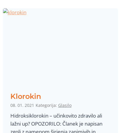
e
s
n
k
s
u
k
p
i
n
p
e
e
g
d
a
i
?
a
t
r
Klorokin
i
08. 01. 2021
Kategorija:
Glasilo
,
Hidroksiklorokin – učinkovito zdravilo ali
n
lažni up? OPOZORILO: Članek je napisan
j
zgolj z namenom širjenja zanimivih in