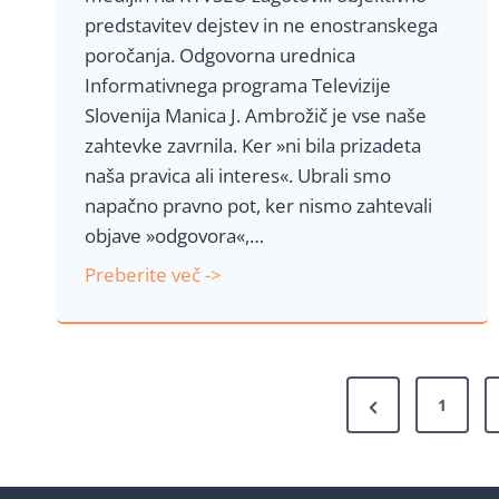
z
predstavitev dejstev in ne enostranskega
p
poročanja. Odgovorna urednica
o
Informativnega programa Televizije
t
Slovenija Manica J. Ambrožič je vse naše
j
zahtevke zavrnila. Ker »ni bila prizadeta
e
naša pravica ali interes«. Ubrali smo
ž
napačno pravno pot, ker nismo zahtevali
i
objave »odgovora«,…
v
J
Preberite več ->
l
a
j
v
e
n
n
Š
a
j
P
1
R
a
t
r
T
e
e
V