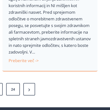
i
koristnih informacij in NI mišljen kot
h
zdravniški nasvet. Pred sprejemom
o
odločitve o morebitnem zdravstvenem
v
posegu, se posvetujte s svojim zdravnikom
v
ali farmacevtom, preberite informacije na
p
spletnih straneh javnozdravstvenih ustanov
l
in nato sprejmite odločitev, s katero boste
i
zadovoljni. V…
v
K
Preberite več ->
n
l
a
o
p
r
o
o
l
N
24
k
i
e
i
t
x
n
i