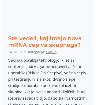
a
s
i
l
u
O
Ste vedeli, kaj imajo nova
z
mRNA cepiva skupnega?
a
14. 01. 2021
Kategorija:
Glasilo
v
Večina uporablja tehnologijo, ki se za
e
cepljenje ljudi v zgodovini človeštva še ni
š
uporabila (RNK in DNK cepiva), večina cepiv
č
pri testiranju ni šla skozi dvojno slepe
e
študije z uporabo kontrolne (placebo)
n
skupine, kar je zlati standard kliničnih študij
i
(čeprav seveda trdijo, da so šla), varnostnih
š
študij niso opravili, ker tisto, kar so opravili,