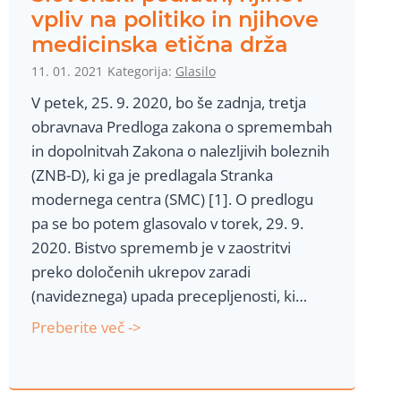
a
vpliv na politiko in njihove
j
medicinska etična drža
o
11. 01. 2021
Kategorija:
Glasilo
n
V petek, 25. 9. 2020, bo še zadnja, tretja
o
obravnava Predloga zakona o spremembah
v
in dopolnitvah Zakona o nalezljivih boleznih
a
(ZNB-D), ki ga je predlagala Stranka
m
modernega centra (SMC) [1]. O predlogu
R
pa se bo potem glasovalo v torek, 29. 9.
N
2020. Bistvo sprememb je v zaostritvi
A
preko določenih ukrepov zaradi
c
(navideznega) upada precepljenosti, ki…
e
S
Preberite več ->
p
l
i
o
v
v
a