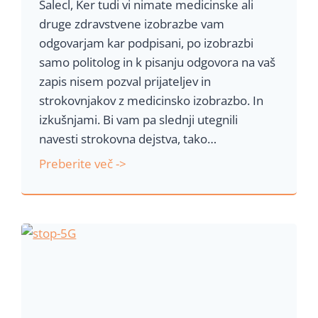
Salecl, Ker tudi vi nimate medicinske ali
druge zdravstvene izobrazbe vam
odgovarjam kar podpisani, po izobrazbi
samo politolog in k pisanju odgovora na vaš
zapis nisem pozval prijateljev in
strokovnjakov z medicinsko izobrazbo. In
izkušnjami. Bi vam pa slednji utegnili
navesti strokovna dejstva, tako…
O
Preberite več ->
d
g
o
v
o
r
,
k