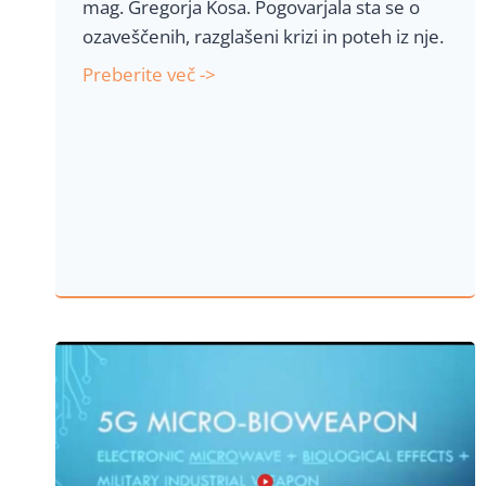
mag. Gregorja Kosa. Pogovarjala sta se o
ozaveščenih, razglašeni krizi in poteh iz nje.
O
Preberite več ->
z
a
v
e
š
č
e
n
i
T
V
–
p
r