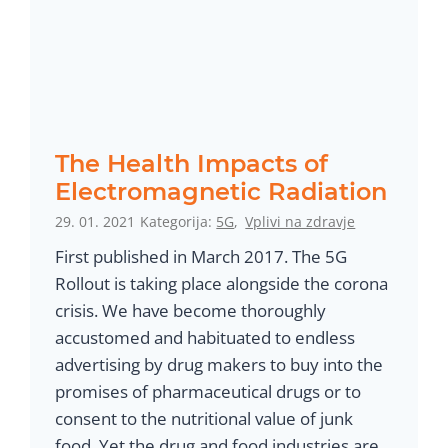
i
g
a
S
o
b
The Health Impacts of
o
Electromagnetic Radiation
t
29. 01. 2021
Kategorija:
5G
,
Vplivi na zdravje
n
First published in March 2017. The 5G
a
Rollout is taking place alongside the corona
p
crisis. We have become thoroughly
r
accustomed and habituated to endless
i
advertising by drug makers to buy into the
l
promises of pharmaceutical drugs or to
o
consent to the nutritional value of junk
g
food. Yet the drug and food industries are