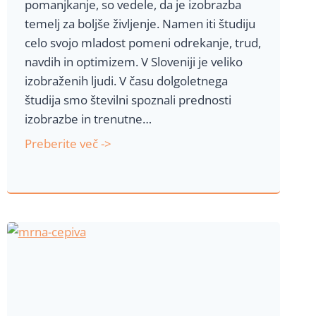
pomanjkanje, so vedele, da je izobrazba
temelj za boljše življenje. Namen iti študiju
celo svojo mladost pomeni odrekanje, trud,
navdih in optimizem. V Sloveniji je veliko
izobraženih ljudi. V času dolgoletnega
študija smo številni spoznali prednosti
izobrazbe in trenutne…
U
Preberite več ->
v
o
d
n
i
k
v
g
l