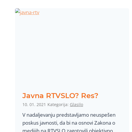
t
r
j
o
e
ž
S
j
l
e
o
v
e
n
i
j
e
Javna RTVSLO? Res?
i
10. 01. 2021
Kategorija:
Glasilo
n
V nadaljevanju predstavljamo neuspešen
r
poskus javnosti, da bi na osnovi Zakona o
a
medijih na RTVSLO zagotovili objektivno