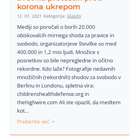
s
korona ukrepom
o
12. 01. 2021
Kategorija:
Glasilo
f
Mediji so poročali o borih 20.000
E
obiskovalcih mirnega shoda za pravice in
l
svobodo, organizatorjeve številke so med
e
400.000 in 1,2 mio ljudi. Množice s
c
posnetkov so bile nepregledne in očitno
t
rekordne. Kdo laže? Fotografije nedavnih
r
množičnih (rekordnih) shodov za svobodo v
o
Berlinu in Londonu, spletna vira:
m
childrenshealthdefense.org in
a
thehighwire.com Ali ste opazili, da medtem
g
kot…
n
S
Preberite več ->
e
v
t
e
i