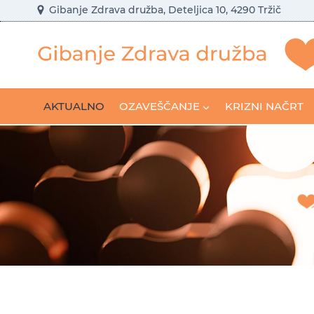
Skip
Gibanje Zdrava družba, Deteljica 10, 4290 Tržič
to
content
AKTUALNO
OZAVEŠČANJE
KRIZNI NAČRT