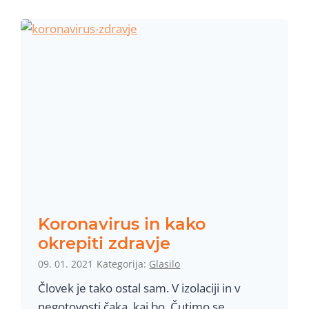
t
c
n
R
a
a
p
d
r
i
o
a
t
t
e
i
s
o
t
n
i
h
Koronavirus in kako
p
okrepiti zdravje
r
09. 01. 2021
Kategorija:
Glasilo
o
Človek je tako ostal sam. V izolaciji in v
t
negotovosti čaka, kaj bo. Čutimo se