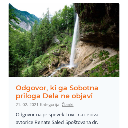
Odgovor, ki ga Sobotna
priloga Dela ne objavi
21. 02. 2021
Kategorija:
Članki
Odgovor na prispevek Lovci na cepiva
avtorice Renate Salecl Spoštovana dr.