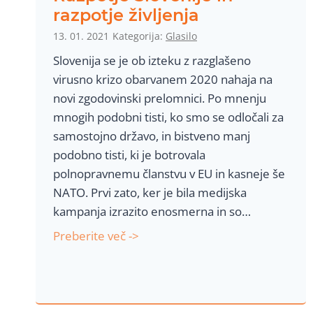
a
razpotje življenja
v
13. 01. 2021
Kategorija:
Glasilo
j
Slovenija se je ob izteku z razglašeno
e
virusno krizo obarvanem 2020 nahaja na
,
novi zgodovinski prelomnici. Po mnenju
n
mnogih podobni tisti, ko smo se odločali za
a
samostojno državo, in bistveno manj
d
podobno tisti, ki je botrovala
z
polnopravnemu članstvu v EU in kasneje še
o
NATO. Prvi zato, ker je bila medijska
r
kampanja izrazito enosmerna in so…
i
R
Preberite več ->
n
a
b
z
i
p
o
o
o