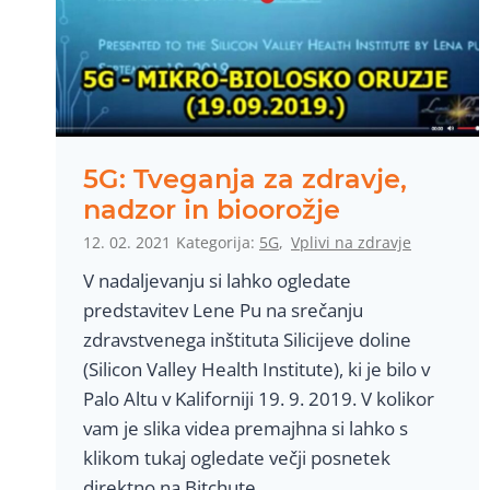
v
a
o
d
d
a
5G: Tveganja za zdravje,
j
nadzor in bioorožje
a
12. 02. 2021
Kategorija:
5G
,
Vplivi na zdravje
V nadaljevanju si lahko ogledate
predstavitev Lene Pu na srečanju
zdravstvenega inštituta Silicijeve doline
(Silicon Valley Health Institute), ki je bilo v
Palo Altu v Kaliforniji 19. 9. 2019. V kolikor
vam je slika videa premajhna si lahko s
klikom tukaj ogledate večji posnetek
direktno na Bitchute.