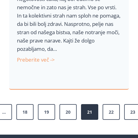
i
nemočne in zato nas je strah. Vse po vrsti.
k
In ta kolektivni strah nam sploh ne pomaga,
o
da bi bili bolj zdravi. Nasprotno, pelje nas
r
stran od našega bistva, naše notranje moči,
o
naše prave narave. Kajti že dolgo
n
pozabljamo, da…
a
K
Preberite več ->
u
o
k
r
r
o
e
n
p
a
o
v
m
…
18
19
20
21
22
23
i
r
u