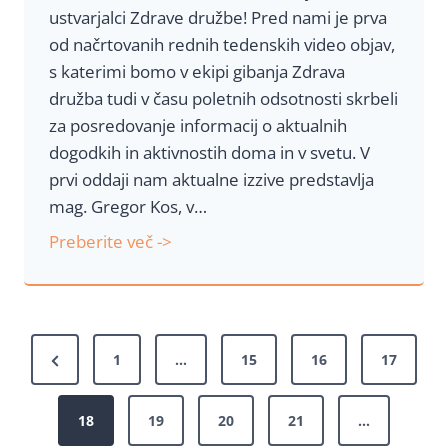
ustvarjalci Zdrave družbe! Pred nami je prva
a
od načrtovanih rednih tedenskih video objav,
h
s katerimi bomo v ekipi gibanja Zdrava
–
družba tudi v času poletnih odsotnosti skrbeli
K
za posredovanje informacij o aktualnih
a
dogodkih in aktivnostih doma in v svetu. V
j
prvi oddaji nam aktualne izzive predstavlja
t
mag. Gregor Kos, v…
o
p
O
Preberite več ->
o
z
m
a
e
v
n
Š
e
P
1
…
15
16
17
i
š
t
r
z
č
e
18
19
20
21
…
a
e
e