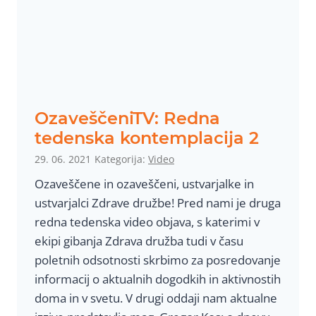
o
P
o
s
l
a
OzaveščeniTV: Redna
n
tedenska kontemplacija 2
k
29. 06. 2021
Kategorija:
Video
a
Ozaveščene in ozaveščeni, ustvarjalke in
m
ustvarjalci Zdrave družbe! Pred nami je druga
i
redna tedenska video objava, s katerimi v
n
ekipi gibanja Zdrava družba tudi v času
P
poletnih odsotnosti skrbimo za posredovanje
o
informacij o aktualnih dogodkih in aktivnostih
s
doma in v svetu. V drugi oddaji nam aktualne
l