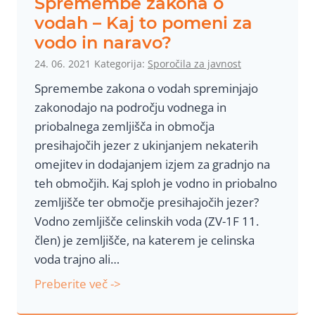
Spremembe zakona o
r
d
vodah – Kaj to pomeni za
a
n
vodo in naravo?
a
24. 06. 2021
Kategorija:
Sporočila za javnost
t
Spremembe zakona o vodah spreminjajo
e
zakonodajo na področju vodnega in
d
priobalnega zemljišča in območja
e
presihajočih jezer z ukinjanjem nekaterih
n
omejitev in dodajanjem izjem za gradnjo na
s
teh območjih. Kaj sploh je vodno in priobalno
k
zemljišče ter območje presihajočih jezer?
a
Vodno zemljišče celinskih voda (ZV-1F 11.
k
člen) je zemljišče, na katerem je celinska
o
voda trajno ali…
n
t
S
Preberite več ->
e
p