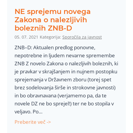
s
NE sprejemu novega
e
Zakona o nalezljivih
d
boleznih ZNB-D
n
05. 07. 2021
Kategorija:
Sporočila za javnost
i
ZNB–D: Aktualen predlog ponovne,
k
nepotrebne in ljudem nevarne spremembe
u
ZNB Z novelo Zakona o nalezljivih boleznih, ki
R
je pravkar v skrajšanjem in nujnem postopku
S
sprejemanja v Državnem zboru (torej spet
brez sodelovanja širše in strokovne javnosti)
in bo obravnavana (verjamemo pa, da te
novele DZ ne bo sprejel!) ter ne bo stopila v
veljavo. Po…
N
Preberite več ->
E