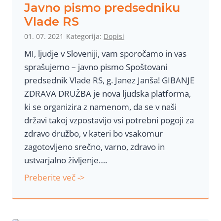
k
Javno pismo predsedniku
t
Vlade RS
o
01. 07. 2021
Kategorija:
Dopisi
r
MI, ljudje v Sloveniji, vam sporočamo in vas
j
sprašujemo – javno pismo Spoštovani
u
predsednik Vlade RS, g. Janez Janša! GIBANJE
N
ZDRAVA DRUŽBA je nova ljudska platforma,
I
ki se organizira z namenom, da se v naši
J
državi takoj vzpostavijo vsi potrebni pogoji za
Z
zdravo družbo, v kateri bo vsakomur
zagotovljeno srečno, varno, zdravo in
ustvarjalno življenje….
J
Preberite več ->
a
v
n