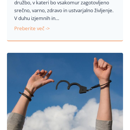
družbo, v kateri bo vsakomur zagotovljeno
srečno, varno, zdravo in ustvarjalno življenje.
V duhu izjemnih in…
J
Preberite več ->
a
v
n
o
p
i
s
m
o
p
r
e
d