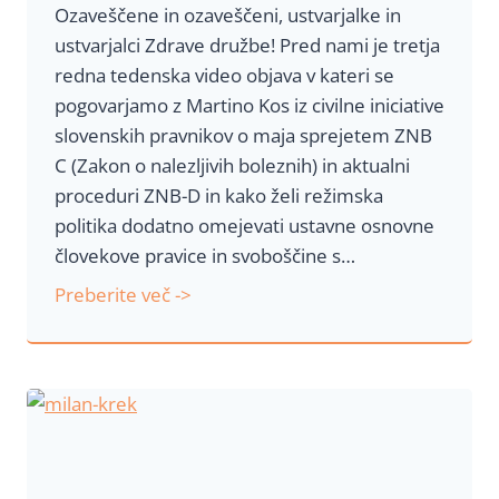
r
Ozaveščene in ozaveščeni, ustvarjalke in
e
a
ustvarjalci Zdrave družbe! Pred nami je tretja
m
m
redna tedenska video objava v kateri se
u
a
pogovarjamo z Martino Kos iz civilne iniciative
d
n
slovenskih pravnikov o maja sprejetem ZNB
i
a
C (Zakon o nalezljivih boleznih) in aktualni
r
R
proceduri ZNB-D in kako želi režimska
e
T
politika dodatno omejevati ustavne osnovne
k
V
človekove pravice in svoboščine s…
t
o
O
Preberite več ->
r
z
j
a
u
v
R
e
T
š
V
č