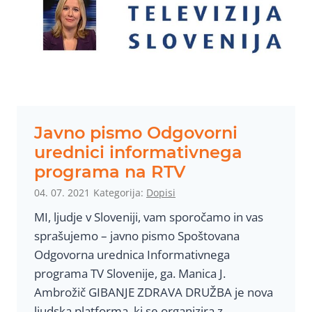
o
m
l
o
e
d
z
r
n
ž
i
a
h
v
Javno pismo Odgovorni
Z
n
urednici informativnega
N
i
programa na RTV
B
m
04. 07. 2021
Kategorija:
Dopisi
-
s
D
MI, ljudje v Sloveniji, vam sporočamo in vas
v
sprašujemo – javno pismo Spoštovana
e
Odgovorna urednica Informativnega
t
programa TV Slovenije, ga. Manica J.
n
Ambrožič GIBANJE ZDRAVA DRUŽBA je nova
i
ljudska platforma, ki se organizira z
c