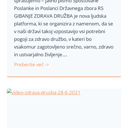
sprašujemo – javno pismo Spoštovane
u
Poslanke in Poslanci Državnega zbora RS
V
GIBANJE ZDRAVA DRUŽBA je nova ljudska
l
platforma, ki se organizira z namenom, da se
a
v naši državi takoj vzpostavijo vsi potrebni
d
pogoji za zdravo družbo, v kateri bo
e
vsakomur zagotovljeno srečno, varno, zdravo
R
in ustvarjalno življenje….
S
J
Preberite več ->
a
v
n
o
p
i
s
m