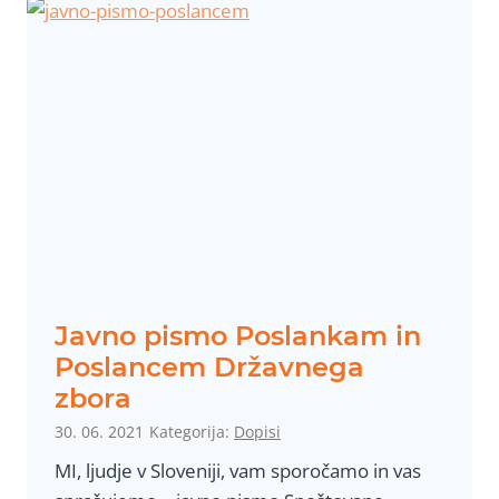
o
p
i
s
m
o
p
r
e
d
s
Javno pismo Poslankam in
e
Poslancem Državnega
d
zbora
n
30. 06. 2021
Kategorija:
Dopisi
i
MI, ljudje v Sloveniji, vam sporočamo in vas
k