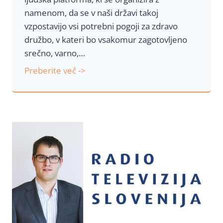
namenom, da se v naši državi takoj
a
vzpostavijo vsi potrebni pogoji za zdravo
m
družbo, v kateri bo vsakomur zagotovljeno
i
srečno, varno,…
n
s
J
Preberite več ->
v
a
e
v
t
n
n
o
i
p
k
i
o
s
m
m
o
O
d