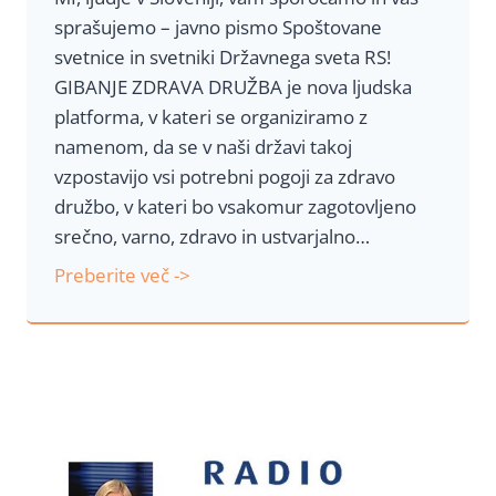
sprašujemo – javno pismo Spoštovane
o
svetnice in svetniki Državnega sveta RS!
n
GIBANJE ZDRAVA DRUŽBA je nova ljudska
a
platforma, v kateri se organiziramo z
o
namenom, da se v naši državi takoj
n
vzpostavijo vsi potrebni pogoji za zdravo
a
družbo, v kateri bo vsakomur zagotovljeno
l
srečno, varno, zdravo in ustvarjalno…
e
z
J
Preberite več ->
l
a
j
v
i
n
v
o
i
p
h
i
b
s