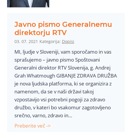
g
o
v
Javno pismo Generalnemu
o
direktorju RTV
r
03. 07. 2021
Kategorija:
Dopisi
n
MI, ljudje v Sloveniji, vam sporočamo in vas
i
sprašujemo – javno pismo Spoštovani
u
Generalni direktor RTV Slovenija, g. Andrej
r
Grah Whatmough GIBANJE ZDRAVA DRUŽBA
e
je nova ljudska platforma, ki se organizira z
d
namenom, da se v naši državi takoj
n
vzpostavijo vsi potrebni pogoji za zdravo
i
družbo, v kateri bo vsakomur zagotovljeno
c
srečno, varno, zdravo in…
i
i
J
Preberite več ->