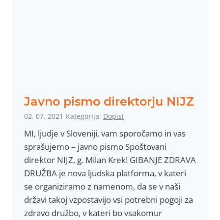
e
n
i
T
V
:
R
e
Javno pismo direktorju NIJZ
d
02. 07. 2021
Kategorija:
Dopisi
n
MI, ljudje v Sloveniji, vam sporočamo in vas
a
sprašujemo – javno pismo Spoštovani
t
direktor NIJZ, g. Milan Krek! GIBANJE ZDRAVA
e
DRUŽBA je nova ljudska platforma, v kateri
d
se organiziramo z namenom, da se v naši
e
državi takoj vzpostavijo vsi potrebni pogoji za
n
zdravo družbo, v kateri bo vsakomur
s