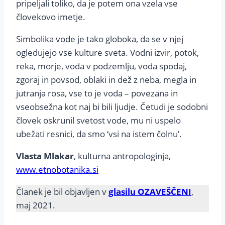
pripeljali toliko, da je potem ona vzela vse
človekovo imetje.
Simbolika vode je tako globoka, da se v njej
ogledujejo vse kulture sveta. Vodni izvir, potok,
reka, morje, voda v podzemlju, voda spodaj,
zgoraj in povsod, oblaki in dež z neba, megla in
jutranja rosa, vse to je voda – povezana in
vseobsežna kot naj bi bili ljudje. Četudi je sodobni
človek oskrunil svetost vode, mu ni uspelo
ubežati resnici, da smo ‘vsi na istem čolnu’.
Vlasta Mlakar
, kulturna antropologinja,
www.etnobotanika.si
Članek je bil objavljen v
glasilu OZAVEŠČENI
,
maj 2021.