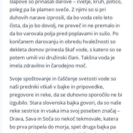
slapove so prinašali darove – cvetje, kruh, potico,
poleg pa še plamen sveče. Z njimi so si pri
duhovih narave izprosili, da bo voda celo leto
čista, da jo bo dovolj, ne preveč in ne premalo in
da bo varovala polja pred poplavami in sušo. Po
končanem darovanju in obredu hvaležnosti so
dekleta domov prinesla škaf vode, s katero so se
potem umili vsi družinski člani. Takšna voda je
imela zdravilno in čarodejno moč.
Svoje spoštovanje in čaščenje svetosti vode so
naši predniki vtkali v bajke in pripovedke,
pregovore in reke, da se duhovno sporočilo ne bi
izgubilo. Stara slovenska bajka govori, da so naše
reke sestrice in vsaka ima svoj poseben značaj –
Drava, Sava in Soča so nekoč tekmovale, katera
bo prva prispela do morja, spet druga bajka pa