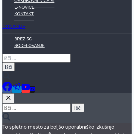
OSKRBOVALNICA.SI
E-NOVICE
KONTAKT
DONACIJE
BREZ 5G
SODELOVANJE
Išči:
Išči:
To spletno mesto za boljšo uporabniško izkušnjo