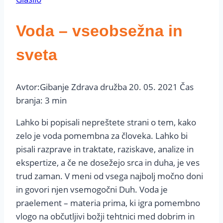
Voda – vseobsežna in
sveta
Avtor:
Gibanje Zdrava družba
20. 05. 2021
Čas
branja:
3
min
Lahko bi popisali nepreštete strani o tem, kako
zelo je voda pomembna za človeka. Lahko bi
pisali razprave in traktate, raziskave, analize in
ekspertize, a če ne dosežejo srca in duha, je ves
trud zaman. V meni od vsega najbolj močno doni
in govori njen vsemogočni Duh. Voda je
praelement – materia prima, ki igra pomembno
vlogo na občutljivi božji tehtnici med dobrim in