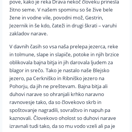
pove, kako je reka Drava nekoč človeku prinesla
žitno seme. V našem spominu so še žive bele
žene in vodne vile, povodni mož, Gestrin,
Jezernik in še kdo, čateži in drugi škrati – varuhi
zakladov narave.
V davnih časih so vsa naša prelepa jezerca, reke
in tolmune, slape in slapiče, potoke in njih brzice
oblikovala bajna bitja in jih darovala ljudem za
blagor in srečo. Tako je nastalo naše Blejsko
jezero, pa Cerkniško in Ribniško jezero na
Pohorju, da jih ne preštevam. Bajna bitja ali
duhovi narave so ohranjali krhko naravno
ravnovesje tako, da so človekovo skrb in
spoštovanje nagradili, sovraštvo in napuh pa
kaznovali. Človekovo oholost so duhovi narave
izravnali tudi tako, da so mu vodo vzeli ali pa je