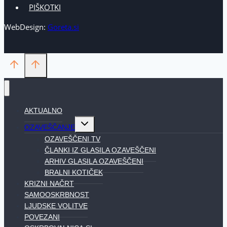
PIŠKOTKI
WebDesign:
Goreta.si
AKTUALNO
Toggle
OZAVEŠČANJE
child
menu
OZAVEŠČENI TV
ČLANKI IZ GLASILA OZAVEŠČENI
ARHIV GLASILA OZAVEŠČENI
BRALNI KOTIČEK
KRIZNI NAČRT
SAMOOSKRBNOST
LJUDSKE VOLITVE
POVEZANI