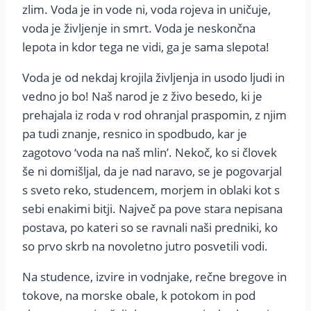
zlim. Voda je in vode ni, voda rojeva in uničuje,
voda je življenje in smrt. Voda je neskončna
lepota in kdor tega ne vidi, ga je sama slepota!
Voda je od nekdaj krojila življenja in usodo ljudi in
vedno jo bo! Naš narod je z živo besedo, ki je
prehajala iz roda v rod ohranjal praspomin, z njim
pa tudi znanje, resnico in spodbudo, kar je
zagotovo ‘voda na naš mlin’. Nekoč, ko si človek
še ni domišljal, da je nad naravo, se je pogovarjal
s sveto reko, studencem, morjem in oblaki kot s
sebi enakimi bitji. Največ pa pove stara nepisana
postava, po kateri so se ravnali naši predniki, ko
so prvo skrb na novoletno jutro posvetili vodi.
Na studence, izvire in vodnjake, rečne bregove in
tokove, na morske obale, k potokom in pod