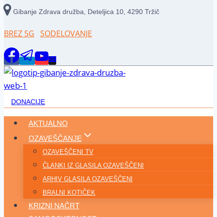
Skip
Gibanje Zdrava družba, Deteljica 10, 4290 Tržič
to
content
BREZ 5G
SODELOVANJE
DONACIJE
AKTUALNO
OZAVEŠČANJE
OZAVEŠČENI TV
ČLANKI IZ GLASILA OZAVEŠČENI
ARHIV GLASILA OZAVEŠČENI
BRALNI KOTIČEK
KRIZNI NAČRT