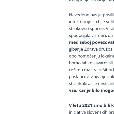
Navedeno nas je prisilil
informacije so bile vel
strokovno sporne. V tak
spodbujala v smeri, da
med seboj povezovati 
gibanje Zdrava družba 
opolnomočenju lokalneg
bomo lahko zavarovali 
režimu mar za rešitev k
poslancev, vlaganje za
strankokracije nestranka
vse, kar je bilo mogoč
V letu 2021 smo bili
iniciativa slovenskih p