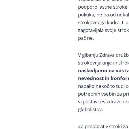
podporo lastne stroke –
politika, ne pa od nek
strokovnega kadra. Lju
zagotavljala svoje str
pač ne.
V gibanju Zdrava družba
strokovnjakinje in stro
naslavljamo na vas t
nevednost in konfo
napako nekoč to tudi o
potrebnih vsebin za pr
vzpostavitev zdrave d
globalistov.
Za preobrat v stroki za