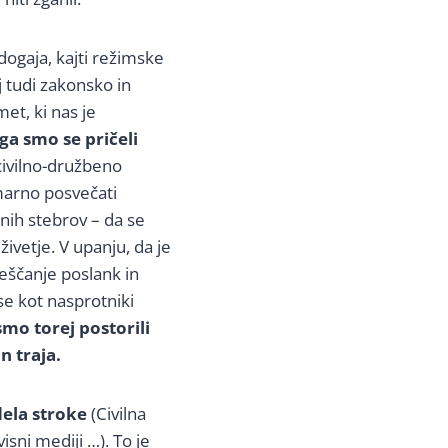
 dogaja, kajti režimske
j tudi zakonsko in
et, ki nas je
ga smo se pričeli
civilno-družbeno
marno posvečati
nih stebrov – da se
ivetje. V upanju, da je
veščanje poslank in
se kot nasprotniki
smo torej postorili
n traja.
dela stroke
(Civilna
isni mediji …). To je