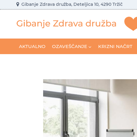
Skip
Gibanje Zdrava družba, Deteljica 10, 4290 Tržič
to
content
AKTUALNO
OZAVEŠČANJE
KRIZNI NAČRT