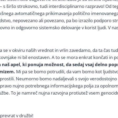
 s širšo strokovno, tudi interdisciplinarno razpravo! Od te
akšnega avtomatičnega prikimavanja politično imenovanega
dstvo, nepovezano ali povezano, pa bo izrazilo podporo str
okovno in odgovorno sistemsko delovanje v korist ljudi. V 
 se v okviru naših vrednot in vrlin zavedamo, da ta čas tudi
kovnjake ni bil enostaven. A to se mora enkrat končati in p
a naš apel, ki ponuja možnost, da sedaj vsaj delno pop
rmizem.
Mi pa se bomo potrudili, da vam bomo kot ljudstvo
prostili. Neumorno bomo nadaljevali s svojo verodostojno 
ipravo nujno potrebnega informacijskega polja za opolnom
ružbe. To je namreč nujna razvojna protiutež vsem genoci
 prevrat v družbi!