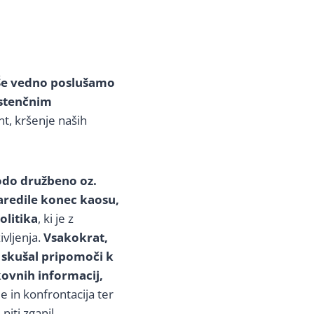
Še vedno poslušamo
sistenčnim
nt, kršenje naših
odo družbeno oz.
aredile konec kaosu,
olitika
, ki je z
vljenja.
Vsakokrat,
 skušal pripomoči k
ovnih informacij,
e in konfrontacija ter
iti zganil.