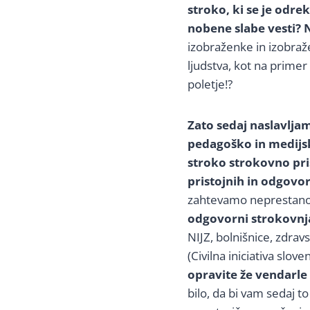
stroko, ki se je odrek
nobene slabe vesti?
N
izobraženke in izobraženc
ljudstva, kot na primer
poletje!?
Zato sedaj naslavlja
pedagoško in medijs
stroko strokovno pri
pristojnih in odgovor
zahtevamo neprestano p
odgovorni strokovnja
NIJZ, bolnišnice, zdravs
(Civilna iniciativa slov
opravite že vendarle
bilo, da bi vam sedaj t