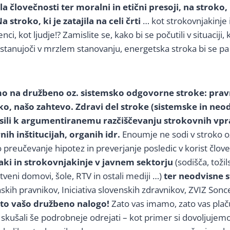
la človečnosti ter moralni in etični presoji, na stroko,
a stroko, ki je zatajila na celi črti
… kot strokovnjakinje 
i, kot ljudje!? Zamislite se, kako bi se počutili v situaciji, ko
 stanujoči v mrzlem stanovanju, energetska stroka bi se pa
mo na družbeno oz. sistemsko odgovorne stroke: prav
ko, našo zahtevo.
Zdravi del stroke (sistemske in neo
sili k argumentiranemu razčiščevanju strokovnih vpr
nih inštitucijah, organih idr.
Enoumje ne sodi v stroko oz
reučevanje hipotez in preverjanje posledic v korist člov
ki in strokovnjakinje v javnem sektorju
(sodišča, tožil
tveni domovi, šole, RTV in ostali mediji …)
ter neodvisne 
enskih pravnikov, Iniciativa slovenskih zdravnikov, ZVIZ Sonc
 to vašo družbeno nalogo!
Zato vas imamo, zato vas pla
o skušali še podrobneje odrejati – kot primer si dovoljujemo