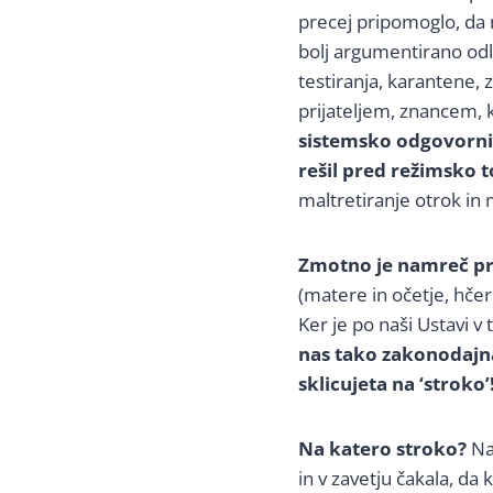
precej pripomoglo, da
bolj argumentirano odl
testiranja, karantene, z
prijateljem, znancem,
sistemsko odgovorni
rešil pred režimsko 
maltretiranje otrok in
Zmotno je namreč pri
(matere in očetje, hčere
Ker je po naši Ustavi v 
nas tako zakonodajna 
sklicujeta na ‘stroko’
Na katero stroko?
Na 
in v zavetju čakala, da