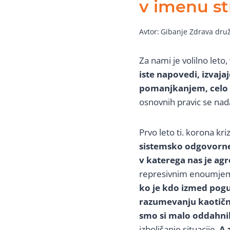
v imenu st
Avtor:
Gibanje Zdrava dru
Za nami je volilno leto
iste napovedi, izvajaj
pomanjkanjem, celo
osnovnih pravic se nada
Prvo leto ti. korona kri
sistemsko odgovorne
v katerega nas je agr
represivnim enoumjem i
ko je kdo izmed pogu
razumevanju kaotične
smo si malo oddahnil
izboljšanje situacije.
A 