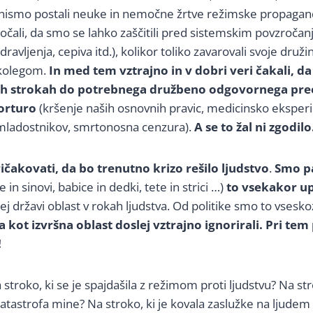
 nismo postali neuke in nemočne žrtve režimske propagan
očali, da smo se lahko zaščitili pred sistemskim povzroča
dravljenja, cepiva itd.), kolikor toliko zavarovali svoje druž
 kolegom.
In med tem vztrajno in v dobri veri čakali, da
h strokah do potrebnega družbeno odgovornega preo
torturo
(kršenje naših osnovnih pravic, medicinsko eksper
 mladostnikov, smrtonosna cenzura).
A se to žal ni zgodilo
čakovati, da bo trenutno krizo rešilo ljudstvo
.
Smo pa
 in sinovi, babice in dedki, tete in strici …)
to vsekakor up
tej državi oblast v rokah ljudstva. Od politike smo to vsesko
kot izvršna oblast doslej vztrajno ignorirali. Pri te
!
stroko, ki se je spajdašila z režimom proti ljudstvu? Na str
 katastrofa mine? Na stroko, ki je kovala zaslužke na ljude