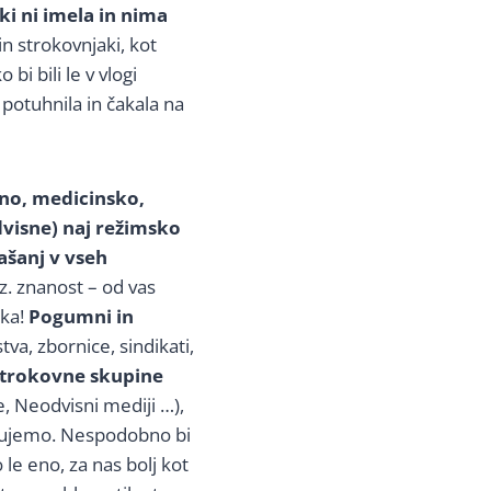
 ki ni imela in nima
in strokovnjaki, kot
 bi bili le v vlogi
 potuhnila in čakala na
no, medicinsko,
dvisne) naj režimsko
ašanj v vseh
. znanost – od vas
eka!
Pogumni in
stva, zbornice, sindikati,
strokovne skupine
e, Neodvisni mediji …),
čujemo. Nespodobno bi
 le eno, za nas bolj kot