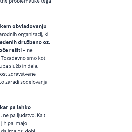
otne problematike tega
imskem obvladovanju
odnih organizacij, ki
edenih družbeno oz.
če rešiti
– ne
i. Tozadevno smo kot
uba služb in dela,
nost zdravstvene
 to zaradi sodelovanja
 kar pa lahko
 ne pa ljudstvo! Kajti
 jih pa imajo
 da ima oz. dobi