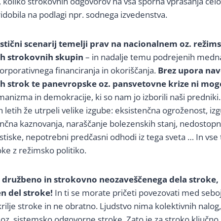
, koliko strokovnih odgovorov na vsa sporna vprašanja cel
ridobila na podlagi npr. sodnega izvedenstva.
listični scenarij temelji prav na nacionalnem oz. rež
h strokovnih skupin
– in nadalje temu podrejenih mednar
orporativnega financiranja in okoriščanja.
Brez upora nav
 strok te panevropske oz. pansvetovne krize ni mogo
umanizma in demokracije, ki so nam jo izborili naši prednik
h letih že utrpeli velike izgube: eksistenčna ogroženost, izg
ančna kaznovanja, naraščanje bolezenskih stanj, nedostop
stiske, nepotrebni predčasni odhodi iz tega sveta … In vse
oke z režimsko politiko.
o družbeno in strokovno neozaveščenega dela stroke,
n del stroke!
In ti se morate pričeti povezovati med seboj,
rilje stroke in ne obratno. Ljudstvo nima kolektivnih nalog,
z. sistemsko odgovorne stroke. Zato je za stroko ključno,