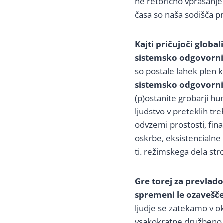
ne retorično vprašanje
časa so naša sodišča p
Kajti pričujoči globa
sistemsko odgovorni
so postale lahek plen k
sistemsko odgovornih
(p)ostanite grobarji h
ljudstvo v preteklih tre
odvzemi prostosti, fin
oskrbe, eksistencialne 
ti. režimskega dela str
Gre torej za prevlad
spremeni le ozavešče
ljudje se zatekamo v ok
vsakokratne družbeno o