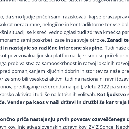
o, da smo ljudje pričeli sami raziskovati, kaj se pravzaprav
ikokrat nerazumne, nelogične in kontradiktorne ter vse bol
šni situaciji se k sreči vedno oglasi tudi zdrava kmečka pam
 moramo sami poskrbeti zase in za svoje otroke.
Zaradi te
in nastajale so različne interesne skupine.
Tudi naše 
kot povezovalna ljudska platforma, kjer smo se pričeli pri
a prebivalstva za samooskrbnost in razvoj lokalnih razvoj
pred pomanjkanjem ključnih dobrin in storitev za naše prež
rize smo bili vseskozi aktivni tudi na nacionalni ravni (oza
konov, predlaganje referenduma ipd.), v letu 2022 pa smo 
rsko aktivirali tudi še na letošnjih volitvah.
Kot ljudstvo 
e. Vendar pa kaos v naši državi in družbi še kar traja i
 končno priča nastajanju prvih povezav ozaveščenega 
ravnikov, Iniciativa slovenskih zdravnikov, ZVIZ Sonce, Neodv