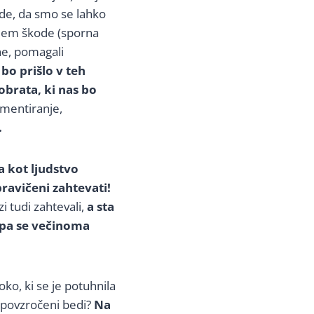
de, da smo se lahko
njem škode (sporna
ine, pomagali
 bo prišlo v teh
brata, ki nas bo
imentiranje,
.
 kot ljudstvo
ravičeni zahtevati!
zi tudi zahtevali,
a sta
m pa se večinoma
oko, ki se je potuhnila
m povzročeni bedi?
Na