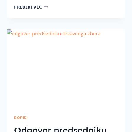
ZAKAJ
PREBERI VEČ
DVE
POBUDI
ZA
ISTI
REFERENDUM?
DOPISI
Odgovor predsedniku