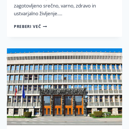
zagotovljeno srečno, varno, zdravo in
ustvarjalno življenje….
JAVNO
PREBERI VEČ
PISMO
PREDSEDNIKU
VLADE
RS