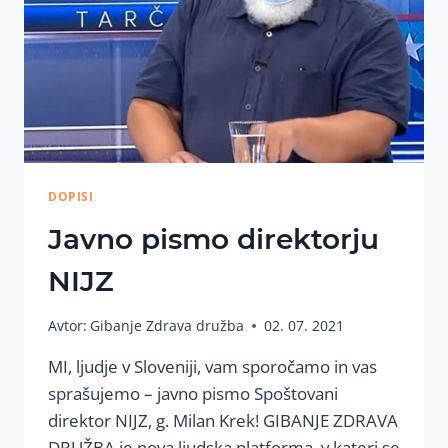
DOPISI
Javno pismo direktorju
NIJZ
Avtor:
Gibanje Zdrava družba
02. 07. 2021
MI, ljudje v Sloveniji, vam sporočamo in vas
sprašujemo – javno pismo Spoštovani
direktor NIJZ, g. Milan Krek! GIBANJE ZDRAVA
DRUŽBA je nova ljudska platforma, v kateri se