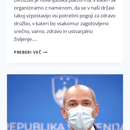
organiziramo z namenom, da se v naši državi
takoj vzpostavijo vsi potrebni pogoji za zdravo
družbo, v kateri bo vsakomur zagotovljeno
srečno, varno, zdravo in ustvarjalno
življenje….
JAVNO
PREBERI VEČ
PISMO
DIREKTORJU
NIJZ