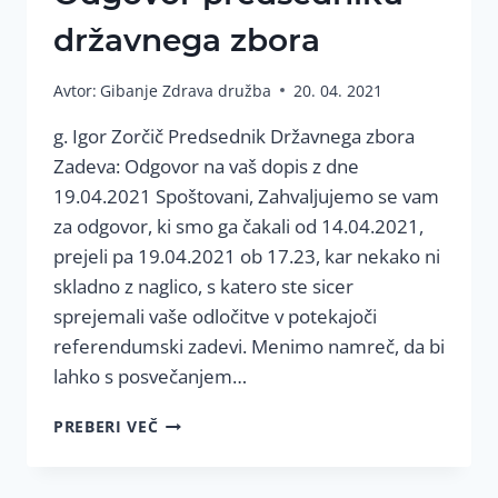
državnega zbora
Avtor:
Gibanje Zdrava družba
20. 04. 2021
g. Igor Zorčič Predsednik Državnega zbora
Zadeva: Odgovor na vaš dopis z dne
19.04.2021 Spoštovani, Zahvaljujemo se vam
za odgovor, ki smo ga čakali od 14.04.2021,
prejeli pa 19.04.2021 ob 17.23, kar nekako ni
skladno z naglico, s katero ste sicer
sprejemali vaše odločitve v potekajoči
referendumski zadevi. Menimo namreč, da bi
lahko s posvečanjem…
ODGOVOR
PREBERI VEČ
PREDSEDNIKU
DRŽAVNEGA
ZBORA