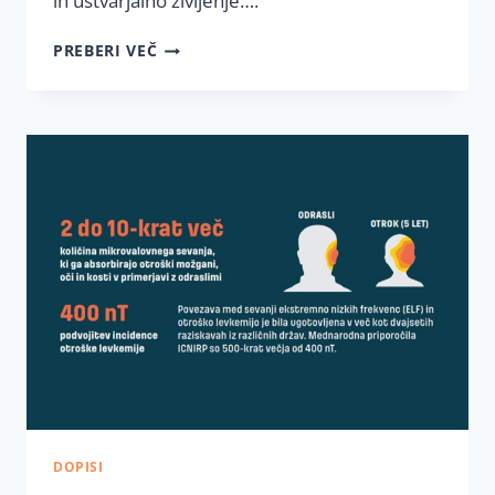
in ustvarjalno življenje….
JAVNO
PREBERI VEČ
PISMO
POSLANKAM
IN
POSLANCEM
DRŽAVNEGA
ZBORA
DOPISI