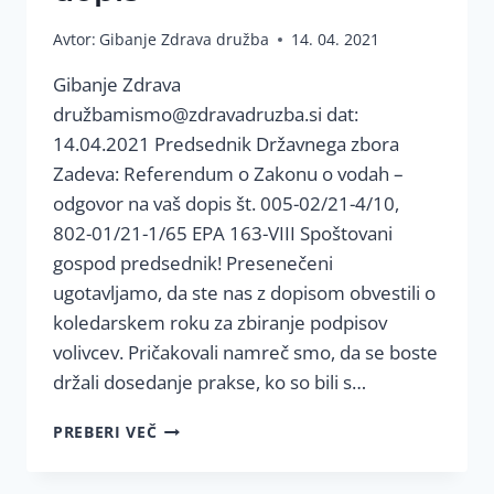
Avtor:
Gibanje Zdrava družba
14. 04. 2021
Gibanje Zdrava
družbamismo@zdravadruzba.si dat:
14.04.2021 Predsednik Državnega zbora
Zadeva: Referendum o Zakonu o vodah –
odgovor na vaš dopis št. 005-02/21-4/10,
802-01/21-1/65 EPA 163-VIII Spoštovani
gospod predsednik! Presenečeni
ugotavljamo, da ste nas z dopisom obvestili o
koledarskem roku za zbiranje podpisov
volivcev. Pričakovali namreč smo, da se boste
držali dosedanje prakse, ko so bili s…
REFERENDUM
PREBERI VEČ
O
ZAKONU