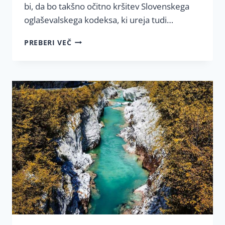
bi, da bo takšno očitno kršitev Slovenskega
oglaševalskega kodeksa, ki ureja tudi…
PRITOŽBA
PREBERI VEČ
OGLAŠEVALSKEMU
RAZSODIŠČU
ZARADI
NAČRTNE
ZLORABE
OTROK
V
OGLAŠEVANJU