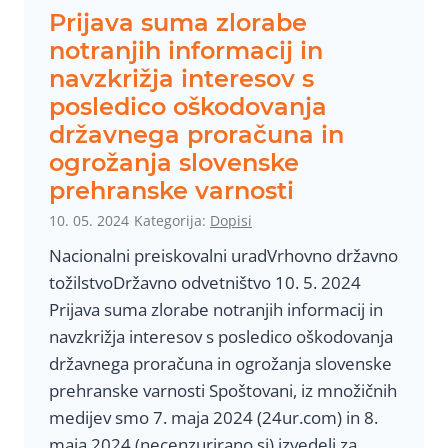
d
o
Prijava suma zlorabe
n
m
notranjih informacij in
e
i
navzkrižja interesov s
W
n
posledico oškodovanja
H
–
državnega proračuna in
O
N
ogrožanja slovenske
d
E
prehranske varnosti
e
p
l
10. 05. 2024
Kategorija:
Dopisi
o
e
m
Nacionalni preiskovalni uradVrhovno državno
g
e
tožilstvoDržavno odvetništvo 10. 5. 2024
a
n
Prijava suma zlorabe notranjih informacij in
c
i
navzkrižja interesov s posledico oškodovanja
i
N
državnega proračuna in ogrožanja slovenske
j
E
prehranske varnosti Spoštovani, iz množičnih
e
–
medijev smo 7. maja 2024 (24ur.com) in 8.
t
maja 2024 (necenzurirano.si) izvedeli za