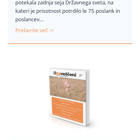
potekala zadnja seja Državnega sveta, na
kateri je prisotnost potrdilo le 75 poslank in
poslancev…
P
Preberite več ->
o
l
e
t
n
a
g
l
o
b
a
l
i