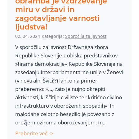
obramba je vzdrževanje
ž
p
e
miru v državi in
j
r
n
zagotavljanje varnosti
a
i
t
ljudstva!
i
z
o
n
02. 04. 2024
Kategorija:
Sporočila za javnost
n
v
t
a
V sporočilu za javnost Državnega zbora
e
l
Republike Slovenije z obiska predstavnikov
r
a
»hrama demokracije« Republike Slovenije na
e
p
zasedanju Interparlamentarne unije v Ženevi
s
o
(v nevtralni Švici!?) lahko na primer
o
p
preberemo: »…, zato je nujno okrepiti
v
o
aktivnosti, ki ščitijo civiliste ter kritično civilno
s
l
infrastrukturo v oboroženih spopadih«. In
p
n
malodane celotno besedilo je povezano z
o
o
orožjem oziroma oboroževanjem. In…
s
n
O
Preberite več ->
l
e