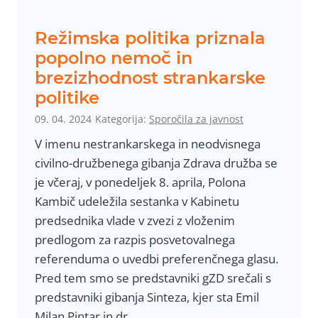
j
o
a
r
Režimska politika priznala
j
a
popolno nemoč in
o
b
brezizhodnost strankarske
č
e
politike
i
n
h
09. 04. 2024
Kategorija:
Sporočila za javnost
o
s
V imenu nestrankarskega in neodvisnega
t
p
civilno-družbenega gibanja Zdrava družba se
r
o
je včeraj, v ponedeljek 8. aprila, Polona
a
r
Kambič udeležila sestanka v Kabinetu
n
n
predsednika vlade v zvezi z vloženim
j
i
predlogom za razpis posvetovalnega
i
h
referenduma o uvedbi preferenčnega glasu.
h
p
Pred tem smo se predstavniki gZD srečali s
i
a
predstavniki gibanja Sinteza, kjer sta Emil
n
n
Milan Pintar in dr….
f