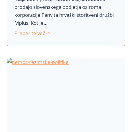
u
prodajo slovenskega podjetja oziroma
d
korporacije Panvita hrvaški storitveni družbi
i
Mplus. Kot je…
v
P
Preberite več ->
p
r
r
i
i
j
m
a
e
v
r
a
u
s
n
u
a
m
s
a
t
z
a
l