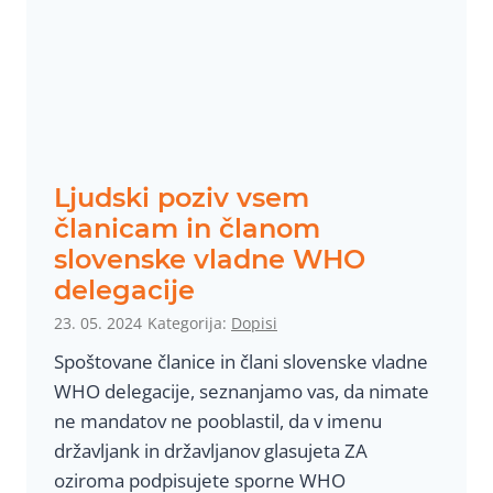
j
m
o
s
e
i
n
Ljudski poziv vsem
p
članicam in članom
r
slovenske vladne WHO
e
delegacije
p
23. 05. 2024
Kategorija:
Dopisi
r
Spoštovane članice in člani slovenske vladne
e
WHO delegacije, seznanjamo vas, da nimate
č
ne mandatov ne pooblastil, da v imenu
i
državljank in državljanov glasujeta ZA
m
oziroma podpisujete sporne WHO
o