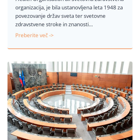
organizacija, je bila ustanovljena leta 1948 za
t
povezovanje držav sveta ter svetovne
.
zdravstvene stroke in znanosti…
7
V
Preberite več ->
i
m
e
n
u
l
j
u
d
s
t
v