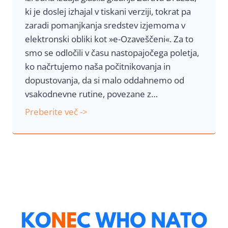
ki je doslej izhajal v tiskani verziji, tokrat pa
z
zaradi pomanjkanja sredstev izjemoma v
a
elektronski obliki kot »e-Ozaveščeni«. Za to
v
smo se odločili v času nastopajočega poletja,
e
ko načrtujemo naša počitnikovanja in
š
dopustovanja, da si malo oddahnemo od
č
vsakodnevne rutine, povezane z…
e
n
U
Preberite več ->
i
v
o
d
n
i
k
v
g