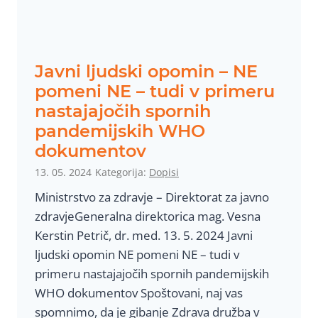
š
v
o
v
n
s
a
e
Javni ljudski opomin – NE
c
m
pomeni NE – tudi v primeru
i
č
nastajajočih spornih
o
l
pandemijskih WHO
n
a
dokumentov
a
n
l
13. 05. 2024
Kategorija:
Dopisi
i
n
c
Ministrstvo za zdravje – Direktorat za javno
o
a
zdravjeGeneralna direktorica mag. Vesna
s
m
Kerstin Petrič, dr. med. 13. 5. 2024 Javni
u
i
ljudski opomin NE pomeni NE – tudi v
v
n
primeru nastajajočih spornih pandemijskih
e
č
WHO dokumentov Spoštovani, naj vas
r
l
spomnimo, da je gibanje Zdrava družba v