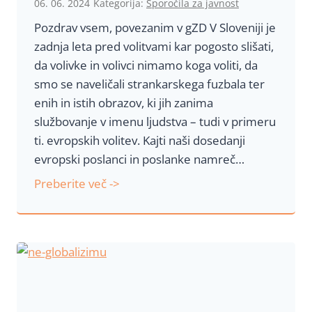
06. 06. 2024
Kategorija:
Sporočila za javnost
i
e
z
Pozdrav vsem, povezanim v gZD V Sloveniji je
n
W
zadnja leta pred volitvami kar pogosto slišati,
d
H
da volivke in volivci nimamo koga voliti, da
u
O
smo se naveličali strankarskega fuzbala ter
m
i
enih in istih obrazov, ki jih zanima
s
n
službovanje v imenu ljudstva – tudi v primeru
k
N
ti. evropskih volitev. Kajti naši dosedanji
i
A
evropski poslanci in poslanke namreč…
t
T
r
E
Preberite več ->
A
o
U
!
j
V
č
O
e
L
k
I
–
T
t