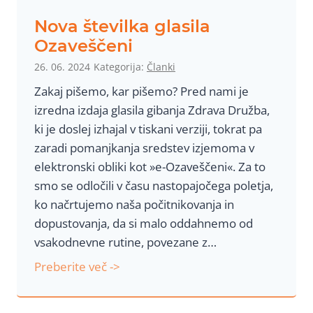
s
Nova številka glasila
t
Ozaveščeni
i
26. 06. 2024
Kategorija:
Članki
č
Zakaj pišemo, kar pišemo? Pred nami je
n
izredna izdaja glasila gibanja Zdrava Družba,
a
ki je doslej izhajal v tiskani verziji, tokrat pa
a
zaradi pomanjkanja sredstev izjemoma v
f
elektronski obliki kot »e-Ozaveščeni«. Za to
e
smo se odločili v času nastopajočega poletja,
r
ko načrtujemo naša počitnikovanja in
a
dopustovanja, da si malo oddahnemo od
vsakodnevne rutine, povezane z…
N
Preberite več ->
o
v