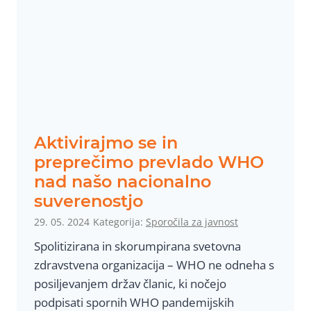
V
o
E
n
–
e
t
d
o
e
n
l
e
j
d
Aktivirajmo se in
o
e
preprečimo prevlado WHO
,
l
nad našo nacionalno
9
j
suverenostjo
.
o
29. 05. 2024
Kategorija:
Sporočila za javnost
6
,
.
Spolitizirana in skorumpirana svetovna
9
2
zdravstvena organizacija – WHO ne odneha s
.
0
posiljevanjem držav članic, ki nočejo
6
2
podpisati spornih WHO pandemijskih
.