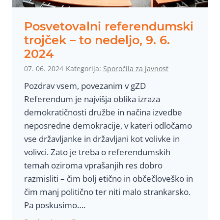
a
–
Posvetovalni referendumski
č
trojček – to nedeljo, 9. 6.
a
2024
s
07. 06. 2024
Kategorija:
Sporočila za javnost
j
Pozdrav vsem, povezanim v gZD
e
Referendum je najvišja oblika izraza
z
demokratičnosti družbe in načina izvedbe
a
neposredne demokracije, v kateri odločamo
I
vse državljanke in državljani kot volivke in
Z
volivci. Zato je treba o referendumskih
S
temah oziroma vprašanjih res dobro
T
razmisliti – čim bolj etično in občečloveško in
O
čim manj politično ter niti malo strankarsko.
P
Pa poskusimo….
R
e