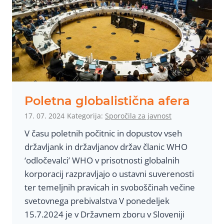
Poletna globalistična afera
17. 07. 2024
Kategorija:
Sporočila za javnost
V času poletnih počitnic in dopustov vseh
državljank in državljanov držav članic WHO
‘odločevalci’ WHO v prisotnosti globalnih
korporacij razpravljajo o ustavni suverenosti
ter temeljnih pravicah in svoboščinah večine
svetovnega prebivalstva V ponedeljek
15.7.2024 je v Državnem zboru v Sloveniji