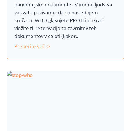
pandemijske dokumente. V imenu ljudstva
p
vas zato pozivamo, da na naslednjem
r
srečanju WHO glasujete PROTI in hkrati
e
vložite ti. rezervacijo za zavrnitev teh
v
dokumentov v celoti (kakor…
l
a
L
Preberite več ->
d
j
o
u
W
d
H
s
O
k
n
i
a
p
d
o
n
z
a
i