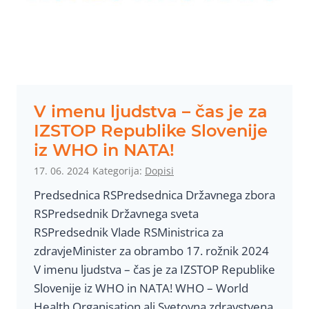
l
a
s
i
l
u
V imenu ljudstva – čas je za
O
IZSTOP Republike Slovenije
z
iz WHO in NATA!
a
17. 06. 2024
Kategorija:
Dopisi
v
Predsednica RSPredsednica Državnega zbora
e
RSPredsednik Državnega sveta
š
RSPredsednik Vlade RSMinistrica za
č
zdravjeMinister za obrambo 17. rožnik 2024
e
V imenu ljudstva – čas je za IZSTOP Republike
n
Slovenije iz WHO in NATA! WHO – World
i
Health Organisation ali Svetovna zdravstvena
š