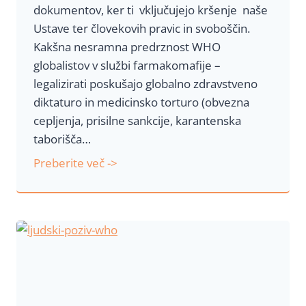
4
dokumentov, ker ti vključujejo kršenje naše
2
Ustave ter človekovih pravic in svoboščin.
0
Kakšna nesramna predrznost WHO
2
globalistov v službi farmakomafije –
4
legalizirati poskušajo globalno zdravstveno
diktaturo in medicinsko torturo (obvezna
cepljenja, prisilne sankcije, karantenska
taborišča…
A
Preberite več ->
k
t
i
v
i
r
a