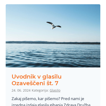
a
š
t
e
v
i
l
k
a
g
l
a
Uvodnik v glasilu
s
Ozaveščeni št. 7
i
24. 06. 2024
Kategorija:
Glasilo
l
Zakaj pišemo, kar pišemo? Pred nami je
a
izredna izdaja glasila gibanja Zdrava Družba,
O